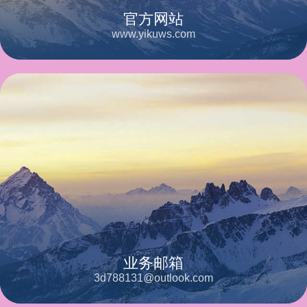
官方网站
www.yikuws.com
业务邮箱
3d788131@outlook.com