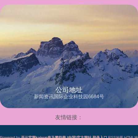
公司地址
新闻资讯国际企业科技园6684号
友情链接：
Powered by
开云官网kaiyun皇马赞助商 (中国)官方网站 登录入口
RSS地图
HTML地