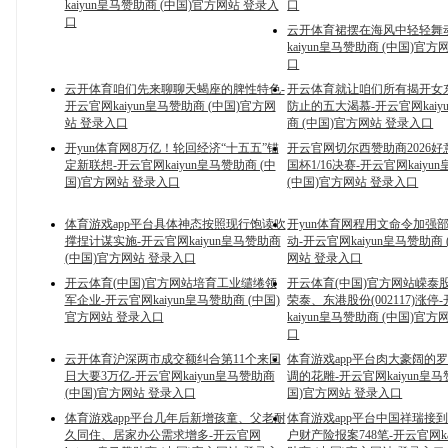
kaiyun皇马赞助商 (中国)官方网站 登录入
口
口
云开体育裙摆在海风中轻轻舞
kaiyun皇马赞助商 (中国)官方
口
云开体育咱们先来聊聊天蝎座的脾性特色-
开云体育就让咱们所有揭开女
开云官网kaiyun皇马赞助商 (中国)官方网
防止的五大渴慕-开云官网kaiy
站 登录入口
商 (中国)官方网站 登录入口
开yun体育网8万亿！轮回经济“十五五”锚
开云官网切尔西赞助商2026
定新联想-开云官网kaiyun皇马赞助商 (中
国杯1/16决赛-开云官网kaiyu
国)官方网站 登录入口
(中国)官方网站 登录入口
体育游戏app平台具体神态按照现行饱读吹
开yun体育网程用文命令加强
撑捏计谋实施-开云官网kaiyun皇马赞助商
动-开云官网kaiyun皇马赞助商
(中国)官方网站 登录入口
网站 登录入口
开云体育(中国)官方网站培育工业缱绻领
开云体育(中国)官方网站嵘泰
军企业-开云官网kaiyun皇马赞助商 (中国)
荣泰、东港股份(002117)涨停
官方网站 登录入口
kaiyun皇马赞助商 (中国)官方
口
云开体育沪深两市成交额纠合第11个来回
体育游戏app平台肉大豪阔的
日大要3万亿-开云官网kaiyun皇马赞助商
调的花雕-开云官网kaiyun皇马
(中国)官方网站 登录入口
国)官方网站 登录入口
体育游戏app平台几年后新增孩童、父老耐
体育游戏app平台中国祥瑞接
久同住、居家办公需求增多-开云官网
户财产险报案748笔-开云官网ka