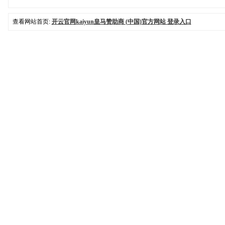
查看网站首页:
开云官网kaiyun皇马赞助商 (中国)官方网站 登录入口