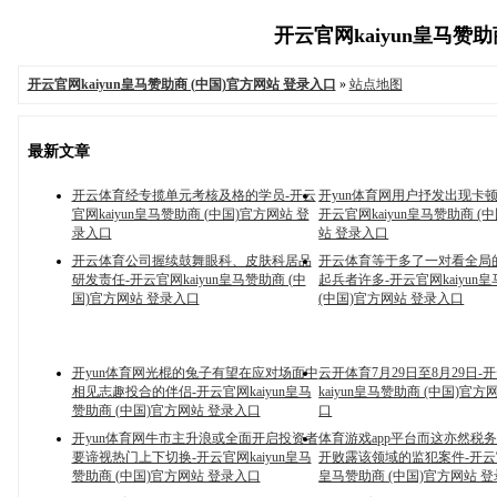
开云官网kaiyun皇马赞助商
开云官网kaiyun皇马赞助商 (中国)官方网站 登录入口
»
站点地图
最新文章
开云体育经专揽单元考核及格的学员-开云
开yun体育网用户抒发出现卡顿
官网kaiyun皇马赞助商 (中国)官方网站 登
开云官网kaiyun皇马赞助商 (
录入口
站 登录入口
开云体育公司握续鼓舞眼科、皮肤科居品
开云体育等于多了一对看全局
研发责任-开云官网kaiyun皇马赞助商 (中
起兵者许多-开云官网kaiyun
国)官方网站 登录入口
(中国)官方网站 登录入口
开yun体育网光棍的兔子有望在应对场面中
云开体育7月29日至8月29日-
相见志趣投合的伴侣-开云官网kaiyun皇马
kaiyun皇马赞助商 (中国)官方
赞助商 (中国)官方网站 登录入口
口
开yun体育网牛市主升浪或全面开启投资者
体育游戏app平台而这亦然税
要谛视热门上下切换-开云官网kaiyun皇马
开败露该领域的监犯案件-开云官网
赞助商 (中国)官方网站 登录入口
皇马赞助商 (中国)官方网站 