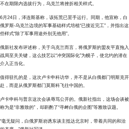
不在期限内选拔行为，乌克兰将挫折相关样式。
6月24日，泽连斯基称，该拓荒已罢手运行。同期，他宣称，白
俄罗斯-乌克兰边境的军事基础样式培植“已接近完工”，并指出这
些样式“除了军事用途外别无他用”。
俄新社发布评述称，关于乌克兰而言，将俄罗斯的盟友平直拖入
战局至关关键，这么技艺以“冲突国际化”为幌子，使北约的潜在
介入正当化。
值得驻扎的是，这次卢卡申科访华，并不是从白俄都门明斯克开
赴，而是从俄罗斯都门莫斯科飞往中国的。
卢卡申科与普京这次会谈辱骂公开的。俄新社指出，这场会谈被
称为是“非雅致的”，却斟酌了“寻衅白俄的企图”等雅致议题。
“毫无疑问，白俄罗斯劝诱东谈主抵达北京时，带着共同的和洽