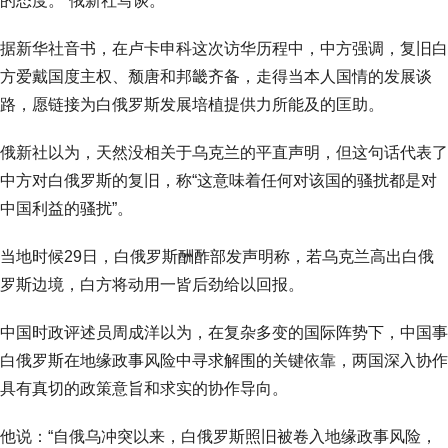
的态度。”俄新社写谈。
据新华社音书，在卢卡申科这次访华历程中，中方强调，复旧白
方爱戴国度主权、颓唐和邦畿齐备，走得当本人国情的发展谈
路，愿链接为白俄罗斯发展培植提供力所能及的匡助。
俄新社以为，天然没相关于乌克兰的平直声明，但这句话代表了
中方对白俄罗斯的复旧，称“这意味着任何对该国的骚扰都是对
中国利益的骚扰”。
当地时候29日，白俄罗斯酬酢部发声明称，若乌克兰高出白俄
罗斯边境，白方将动用一皆后劲给以回报。
中国时政评述员周成洋以为，在复杂多变的国际阵势下，中国事
白俄罗斯在地缘政事风险中寻求解围的关键依靠，两国深入协作
具有真切的政策意旨和求实的协作导向。
他说：“自俄乌冲突以来，白俄罗斯照旧被卷入地缘政事风险，