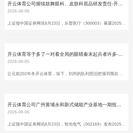
开云体育公司握续鼓舞眼科、皮肤科居品研发责任-开云官网kaiyun皇马赞助商 (中国)官方网站 登录入口
2026-08-05
上证报中国证券网讯8月23日，乐普医疗（300003）暴露2025年半年度敷陈。上半年，公司杀青营业收入33.69亿元，同比下落0.43%；归母净利润6.91亿元，同比下落0.91%；扣非净利润6.62亿元，同比增长2.33%；蓄意活动产生的现款流量净额6.36亿元，同比增长300.52%。 敷陈显露，公司是心血管疾病界限全人命周期的举座惩处决议提供商，业务板块分为医疗器械、药品、医疗做事及健康照看。公司坚握“翻新、消耗、国际化”的中长期计谋，多轮开动以杀青业务长期矜重发展。 在翻新方面，上半
开云体育等于多了一对看全局的眼睛秦末起兵者许多-开云官网kaiyun皇马赞助商 (中国)官方网站 登录入口
2026-08-05
公元前202年冬开云体育，垓下，刘邦的队列照旧把项羽围在营垒之中，张良却莫得站在最前边。他盯着舆图，反复阐述韩信、彭越、英布各路戎马的位置，随和的不是一场战斗能杀若干东说念主，而是项羽倒下之后，天地会不会再次堕入交集。 垓下之战虽然不是张良一个东说念主的功劳。韩信善于用兵，萧何崇拜后方，刘邦草率容东说念主，也能在失败后从头聚会力量。可在这些条目以外，还需要有东说念主把分布的力量拼成一张完好的网。张良作念的，恰是这个使命。 他很少躬行冲锋，却总能在阵势将要失控时，指出最要紧的一步。刘邦缺粮，他想
开云体育公司广州黄埔永和新式储能产业基地一期投产-开云官网kaiyun皇马赞助商 (中国)官方网站 登录入口
2026-08-05
上证报中国证券网讯8月23日，智光电气（002169）发布2025年半年报。陈诉期内，公司全体谋略功绩稳中有升，好意思满营业收入16.43亿元，同比增长31.71%;归母净利润-5515.06万元，同比减亏38.88%；谋略行径产生的现款流量净额同比由负转正。 本年上半年，公司广州黄埔永和新式储能产业基地一期投产，二期试产，储能业求好意思满较大增长，储能迷惑销售及系统集成业务营收10.60亿元；公司清远独处储能电站上半年好意思满营业收入1.17亿元，净利润7408.20万元。清远独处储能电站二