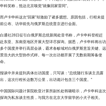
申科笑称，抵达北京嗅觉“就像回家雷同”。
而卢卡申科这次“回家”却激励了诸多臆想。原因包括，行程未提
前公布、访华前先与俄罗斯总统普京进行会面。
白通社28日征引白俄罗斯总统新闻处音书称，卢卡申科登程赶
赴东亚、东南亚地区开展大型详尽探询。据悉，卢卡申科将出访
多个国度并举行高层会谈，霸术各畛域对白俄罗斯意旨关键、远
景浩大的大型协作式样。每一次出访都开展了无数前期筹备使
命。
报谈中并未提到具体出访国度，只写谈：“总统随行东谈主员露
出，这次行程长达数万公里，出访诡计包含三个国度。”
中国国际问题计算院欧亚计算所副长处韩璐暗示，卢卡申科这次
探询为私东谈主性质，与我方在北京大学留学的小犬子相关。