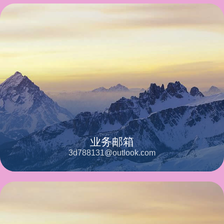
业务邮箱
3d788131@outlook.com