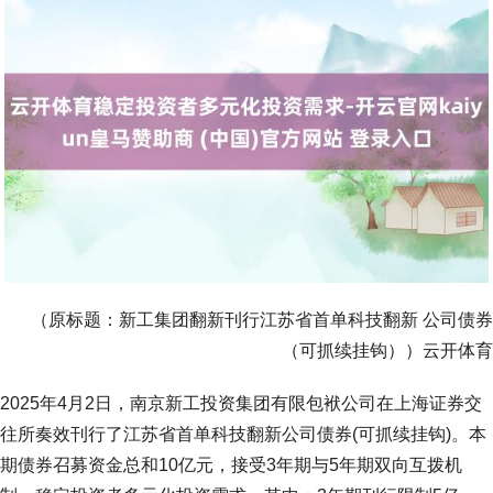
（原标题：新工集团翻新刊行江苏省首单科技翻新 公司债券
（可抓续挂钩））云开体育
2025年4月2日，南京新工投资集团有限包袱公司在上海证券交
往所奏效刊行了江苏省首单科技翻新公司债券(可抓续挂钩)。本
期债券召募资金总和10亿元，接受3年期与5年期双向互拨机